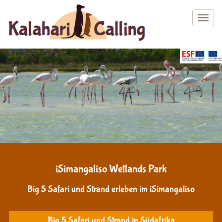
Skip
to
Togg
main
content
iSimangaliso Wetlands Park
Big 5 Safari und Strand erleben im iSimangaliso
Big 5 Safari und Strand in Südafrika